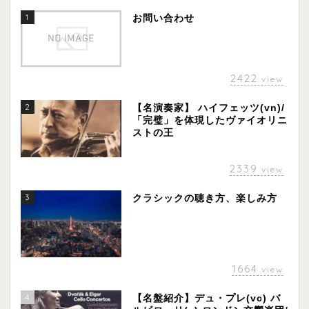
1
お問い合わせ
2422
view
2
【名演奏家】 ハイフェッツ(vn)/
「完璧」を体現したヴァイオリニ
ストの王
2339
view
3
クラシックの聴き方、楽しみ方
1664
view
4
【名盤紹介】デュ・プレ(vc) バ