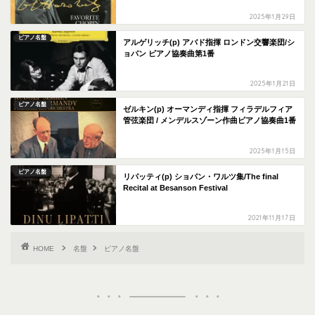
2025年1月29日
ピアノ名盤
アルゲリッチ(p) アバド指揮 ロンドン交響楽団/シ
ョパン ピアノ協奏曲第1番
2025年1月21日
ピアノ名盤
ゼルキン(p) オーマンディ指揮 フィラデルフィア
管弦楽団 / メンデルスゾーン作曲ピアノ協奏曲1番
2025年1月15日
ピアノ名盤
リパッティ(p) ショパン・ワルツ集/The final
Recital at Besanson Festival
2021年11月17日
HOME
名盤
ピアノ名盤