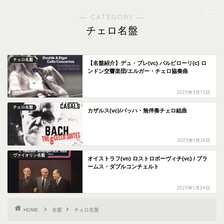
― CATEGORY ―
チェロ名盤
チェロ名盤
【名盤紹介】デュ・プレ(vc) バルビローリ(c) ロ
ンドン交響楽団/エルガー・チェロ協奏曲
2025年3月15日
チェロ名盤
カザルス(vc)/バッハ・無伴奏チェロ組曲
2025年1月26日
ヴァイオリン名盤
オイストラフ(vn) ロストロポーヴィチ(vc) / ブラ
ームス・ダブルコンチェルト
2025年1月24日
HOME
名盤
チェロ名盤