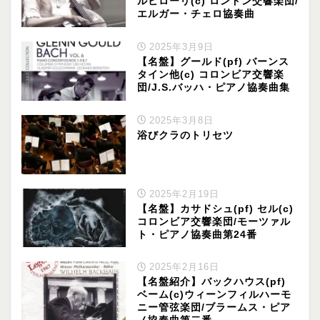
ルビローリ(c) ロンドン交響楽団/
エルガー・チェロ協奏曲
2025年3月9日
【名盤】グールド(pf) バーンス
タイン他(c) コロンビア交響楽
団/J.S.バッハ・ピアノ協奏曲集
2025年3月8日
浴びクラのトリセツ
2025年2月19日
【名盤】カサドシュ(pf) セル(c)
コロンビア交響楽団/モーツァル
ト・ピアノ協奏曲第24番
2025年2月16日
【名盤紹介】バックハウス(pf)
ベーム(c)ウィーンフィルハーモ
ニー管弦楽団/ブラームス・ピア