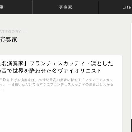
盤
演奏家
Life
ATEGORY ―
演奏家
【名演奏家】フランチェスカッティ・凛とした
美音で世界を酔わせた名ヴァイオリニスト
日取り上げる演奏家は、20世紀最高の美音の持ち主「フランチェスカッ
ィ」 一音聴いただけでもすぐにフランチェスカッティの演奏だとわかる
 …