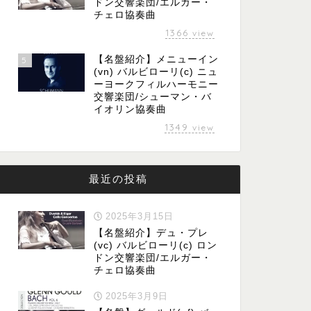
ドン交響楽団/エルガー・
チェロ協奏曲
1366
view
【名盤紹介】メニューイン
5
(vn) バルビローリ(c) ニュ
ーヨークフィルハーモニー
交響楽団/シューマン・バ
イオリン協奏曲
1349
view
最近の投稿
2025年3月15日
【名盤紹介】デュ・プレ
(vc) バルビローリ(c) ロン
ドン交響楽団/エルガー・
チェロ協奏曲
2025年3月9日