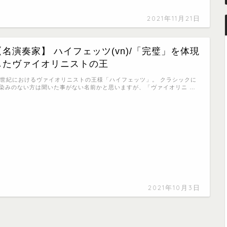
2021年11月21日
【名演奏家】 ハイフェッツ(vn)/「完璧」を体現
したヴァイオリニストの王
0世紀におけるヴァイオリニストの王様「ハイフェッツ」。 クラシックに
染みのない方は聞いた事がない名前かと思いますが、「ヴァイオリニ …
2021年10月3日