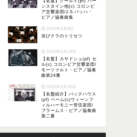
【名盤】グールド(pf) バー
ンスタイン他(c) コロンビ
ア交響楽団/J.S.バッハ・
ピアノ協奏曲集
2025年3月8日
浴びクラのトリセツ
2025年2月19日
【名盤】カサドシュ(pf) セ
ル(c) コロンビア交響楽団/
モーツァルト・ピアノ協奏
曲第24番
2025年2月16日
【名盤紹介】バックハウス
(pf) ベーム(c)ウィーンフ
ィルハーモニー管弦楽団/
ブラームス・ピアノ協奏曲
第二番