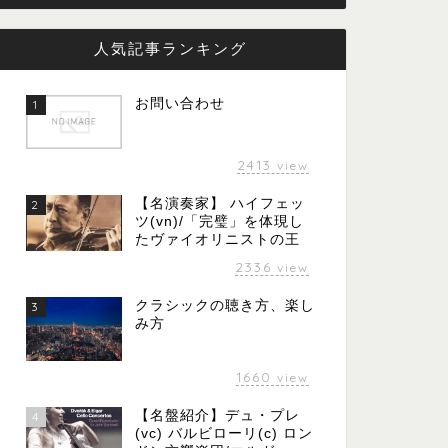
人気記事ランキング
お問い合わせ
1
2413
view
【名演奏家】 ハイフェッ
2
ツ(vn)/「完璧」を体現し
たヴァイオリニストの王
2336
view
クラシックの聴き方、楽し
3
み方
1660
view
【名盤紹介】デュ・プレ
4
(vc) バルビローリ(c) ロン