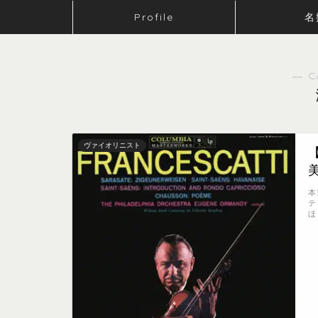
Profile
名
― C
ヴァイオリニスト
本
テ
ほ